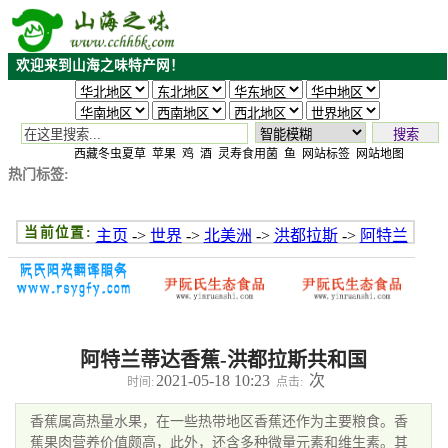
欢迎来到山海之味特产网！
搜索
西藏冬虫夏草
苹果
鸡
酒
灵寿食用菌
鱼
网站标签
网站地图
热门标签:
当前位置:
主页
->
世界
->
北美洲
->
洪都拉斯
->
阿特兰
蒂达
->
阿特兰蒂达香蕉-洪都拉斯共和国
2021-05-18 10:23
次
时间:
点击:
香蕉属高热量水果，在一些热带地区香蕉还作为主要粮食。香
蕉果肉营养价值颇高，此外，还含多种微量元素和维生素。其