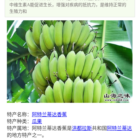
中维生素A能促进生长，增强对疾病的抵抗力，是维持正常的
生殖力和
特产名称：
阿特兰蒂达香蕉
特产种类：
瓜果
特产属地：阿特兰蒂达香蕉是
洪都拉斯
共和国
阿特兰蒂达
的地方特产之一。