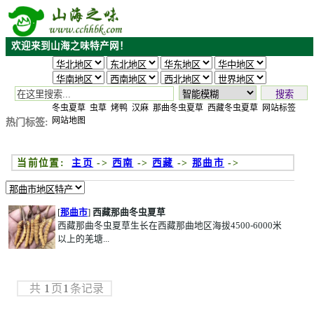
欢迎来到山海之味特产网！
搜索
冬虫夏草
虫草
烤鸭
汉麻
那曲冬虫夏草
西藏冬虫夏草
网站标签
网站地图
热门标签:
当前位置:
主页
->
西南
->
西藏
->
那曲市
->
[
那曲市
]
西藏那曲冬虫夏草
西藏那曲冬虫夏草生长在西藏那曲地区海拔4500-6000米
以上的羌塘...
共
1
页
1
条记录