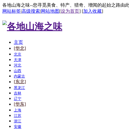
各地山海之味--您寻觅美食、特产、猎奇、增闻的起始之路由
网站标签
|
高级搜索
|
网站地图
[
设为首页
] [
加入收藏
]
主页
[华北]
北京
天津
河北
山西
内蒙古
[东北]
黑龙江
吉林
辽宁
[华东]
上海
江苏
浙江
安徽