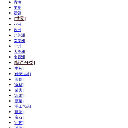
青海
宁夏
新疆
[世界]
亚洲
欧洲
北美洲
南美洲
非洲
大洋洲
南极洲
[特产分类]
[中药]
[传统滋补]
[美食]
[食材]
[菌类]
[水果]
[蔬菜]
[手工艺品]
[服饰]
[宝石]
[曲艺]